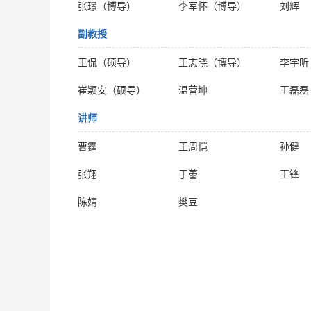
张璟（博导）
李军怀（博导）
刘辉
副教授
王侃（硕导）
王志晓（博导）
李宇昕
崔颖安（硕导）
温营坤
王磊磊
讲师
曹霆
王周恺
孙健
张翔
于蕾
王锋
陈婧
樊豆