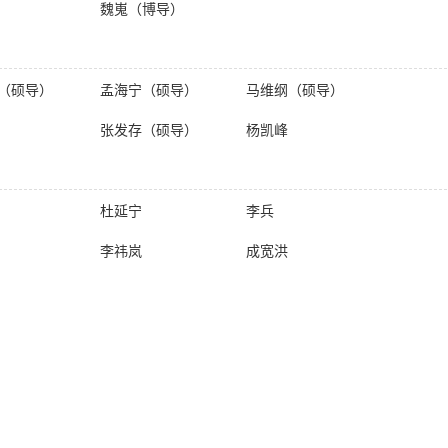
魏嵬（博导）
（硕导）
孟海宁（硕导）
马维纲（硕导）
张发存（硕导）
杨凯峰
杜延宁
李兵
李祎岚
成宽洪