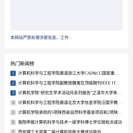
本网站严禁处理涉密信息、工作...
热门新闻榜
1
计算机科学与工程学院邀请浙江大学CAD&CG国家重点实验室主任鲍虎军教授举行学术报告
2
计算机科学与工程学院副教授魏嵬在顶级期刊IEEE ITS上发表学术论文
3
计算机学院“研究生学术活动月系列报告”之清华大学朱军副教授学术报告会成功举行
4
计算机科学与工程学院邀请北京大学信息学院汪国平教授举行学术报告
5
计算机学院承担的5项陕西省自然科学基金项目和2项陕西省教育厅产业化项目顺利结题
6
我院申报计算机科学与技术一级学科博士学位授权点成功
7
西安理工大学第二届计算机技能大赛成功举办