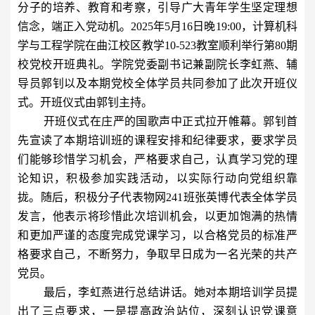
分子的培养、教育和考察，引导广大青年学生坚定理想
信念，端正入党动机。
2025
年
5
月
16
日晚
19:00
，计算机科
学与工程学院在曲江校区教学
10-523
教室顺利举行第
80
期
校党校开班典礼。学院党委副书记兼副院长李虹燕、辅
导员郭钊以及本期党校全体学员共同参加了此次开班仪
式。开班仪式由郭钊主持。
开班仪式在庄严的国歌声中正式拉开帷幕。郭钊首
先宣读了本期培训班的课程安排和纪律要求，要求学员
们能够珍惜学习机会，严格要求自己，认真学习党的理
论知识，积极参加实践活动，以实际行动向党组织靠
拢。随后，积极分子代表物网
241
班张英博代表全体学员
发言，他表示将珍惜此次培训机会，以更加饱满的热情
和更加严谨的态度完成党课学习，以合格党员的标准严
格要求自己，不断努力，争取早日成为一名光荣的共产
党员。
最后，李虹燕进行总结讲话。她对本期培训学员提
出了三点要求，一是提高政治站位，深刻认识党课意