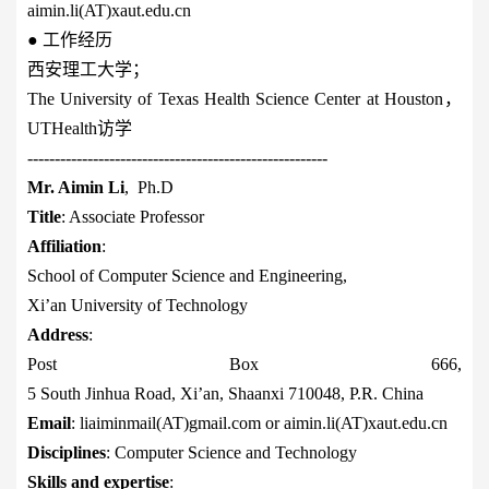
aimin.li(AT)xaut.edu.cn
●
工作经历
西安理工大学；
The University of Texas Health Science Center at Houston
，
UTHealth
访学
-------------------------------------------------------
Mr. Aimin Li
, Ph.D
Title
: Associate Professor
Affiliation
:
School of Computer Science and Engineering,
Xi’an University of Technology
Address
:
Post Box 666,
5 South Jinhua Road, Xi’an, Shaanxi 710048, P.R. China
Email
: liaiminmail(AT)gmail.com or aimin.li(AT)xaut.edu.cn
Disciplines
: Computer Science and Technology
Skills and expertise
: