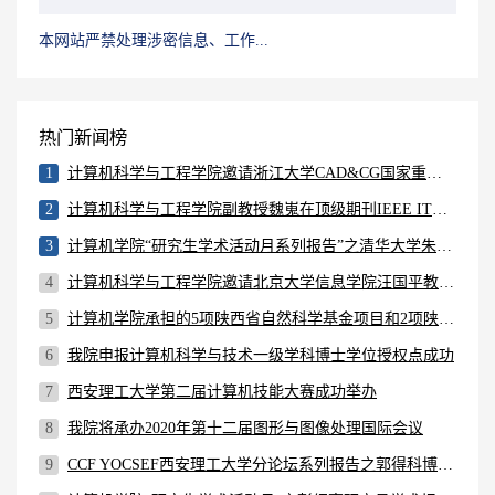
本网站严禁处理涉密信息、工作...
热门新闻榜
1
计算机科学与工程学院邀请浙江大学CAD&CG国家重点实验室主任鲍虎军教授举行学术报告
2
计算机科学与工程学院副教授魏嵬在顶级期刊IEEE ITS上发表学术论文
3
计算机学院“研究生学术活动月系列报告”之清华大学朱军副教授学术报告会成功举行
4
计算机科学与工程学院邀请北京大学信息学院汪国平教授举行学术报告
5
计算机学院承担的5项陕西省自然科学基金项目和2项陕西省教育厅产业化项目顺利结题
6
我院申报计算机科学与技术一级学科博士学位授权点成功
7
西安理工大学第二届计算机技能大赛成功举办
8
我院将承办2020年第十二届图形与图像处理国际会议
9
CCF YOCSEF西安理工大学分论坛系列报告之郭得科博士报告会