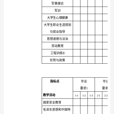
军事理论
军训
大学生心理健康
大学生职业生涯规划
与就业指导
思想道德与法治
劳动教育
工程训练
B
形势与政策
指标点
毕业
毕业
要求
1
要求
2
教学活动
1-1
1-2
1-3
2-1
2-2
2-
国家安全教育
毛泽东思想和中国特