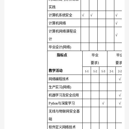
实践
计算机系统安全
√
√
√
√
计算机网络
√
计算机网络课程设
√
计
毕业设计(网络)
指标点
毕业
毕业
要求
1
要求
2
教学活动
1-1
1-2
1-3
2-1
2-2
2-
网络编程技术
√
生产实习(网络)
机器学习及安全应用
√
Python
与深度学习
√
√
无线与物联网安全基
础
软件定义网络技术