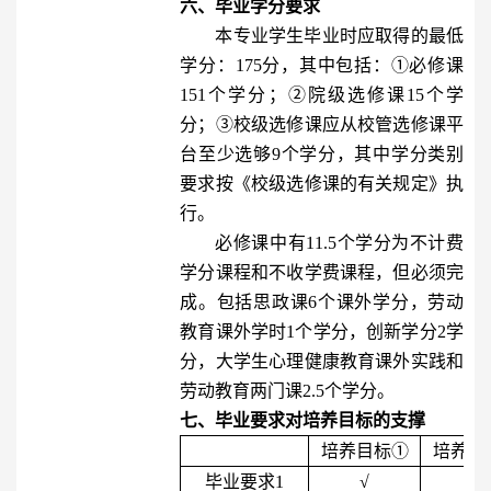
六、毕业学分要求
本专业学生毕业时应取得的最低
学分：175分，其中包括：①必修课
151个学分；②院级选修课
1
5个学
分；③校级选修课应从校管选修课平
台至少选够9个学分，其中学分类别
要求按《校级选修课的有关规定》执
行。
必修课中有11.5个学分为不计费
学分
课程和
不收学费
课程
，但必须完
成。包括思政课6个课外学分，劳动
教育课外学时1个学分，创新学分2学
分，大学生心理健康教育课外实践和
劳动教育两门课2.5个学分。
七、毕业要求对培养目标的支撑
培养目标①
培养目
毕业要求
1
√