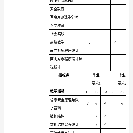
图书馆资源利用
安全教育
军事理论课外学时
入学教育
社会实践
离散数学
√
√
面向对象程序设计
面向对象程序设计课
程设计
指标点
毕业
毕业
要求
1
要求
2
教学活动
1-1
1-2
1-3
2-1
2-2
2-3
信息安全原理与数
√
√
√
√
√
学基础
数据结构
√
√
√
数据结构课程设计
√
√
√