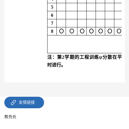
5
6
7
8
〇
〇
〇
〇
〇
〇
〇
注：第
2
学期的工程训练
ψ
分散在平
时进行。
友情链接
教务处