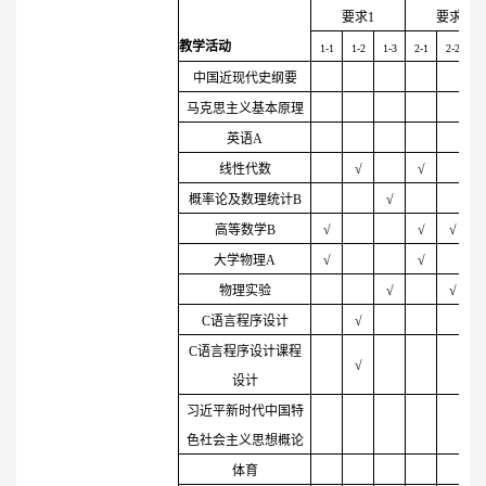
要求
1
要求
2
教学活动
1-1
1-2
1-3
2-1
2-2
2
中国近现代史纲要
马克思主义基本原理
英语A
线性代数
√
√
概率论及数理统计B
√
高等数学B
√
√
√
大学物理A
√
√
物理实验
√
√
C语言程序设计
√
C语言程序设计课程
√
设计
习近平新时代中国特
色社会主义思想概论
体育