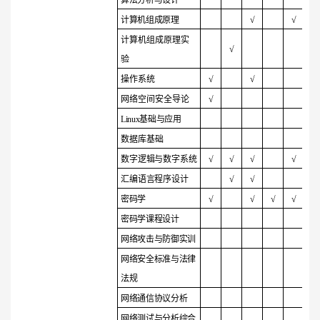
算法分析与设计
√
计算机组成原理
√
√
计算机组成原理实
√
验
操作系统
√
√
网络空间安全导论
√
Linux基础与应用
数据库基础
数字逻辑与数字系统
√
√
√
√
汇编语言程序设计
√
√
密码学
√
√
√
√
密码学课程设计
网络攻击与防御实训
网络安全标准与法律
法规
网络通信协议分析
网络测试与分析综合